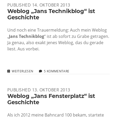
ABER
PUBLISHED 14. OKTOBER 2013
MIT
POTENZIAL
Weblog „Jans Technikblog“ ist
FÜR
Geschichte
MEHR
Und noch eine Trauermeldung: Auch mein Weblog
„
Jans Technikblog
“ ist ab sofort zu Grabe getragen.
Ja genau, also exakt jenes Weblog, das du gerade
liest. Aus vorbei.
WEBLOG
WEITERLESEN
5 KOMMENTARE
„JANS
TECHNIKBLOG“
IST
PUBLISHED 13. OKTOBER 2013
GESCHICHTE
Weblog „Jans Fensterplatz“ ist
Geschichte
Als ich 2012 meine Bahncard 100 bekam, startete