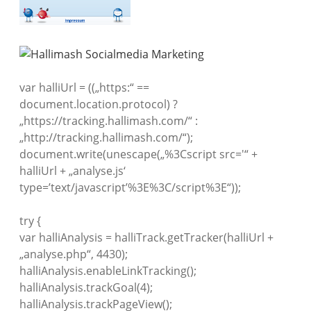
var halliUrl = ((„https:“ ==
document.location.protocol) ?
„https://tracking.hallimash.com/“ :
„http://tracking.hallimash.com/“);
document.write(unescape(„%3Cscript src='“ +
halliUrl + „analyse.js‘
type=’text/javascript’%3E%3C/script%3E“));
try {
var halliAnalysis = halliTrack.getTracker(halliUrl +
„analyse.php“, 4430);
halliAnalysis.enableLinkTracking();
halliAnalysis.trackGoal(4);
halliAnalysis.trackPageView();