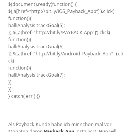
$(document).ready(function() {
$(‚a[href=“http://bit.ly/iOS_Payback_App“]‘).click(
function(){
halliAnalysis.trackGoal(5);
});$(‚a[href=“http://bit.ly/PAYBACK-App“]‘).click(
function(){
halliAnalysis.trackGoal(6);
});$(‚a[href=“http://bit.ly/Android_Payback_App“]‘).cli
ck(
function(){
halliAnalysis.trackGoal(7);
});
});
} catch( err ) {}
Als Payback-Kunde habe ich mir schon mal vor
Monaten deren
Payback-App
installiert. Nun will