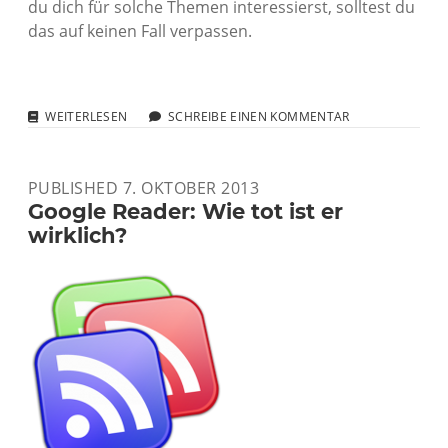
du dich für solche Themen interessierst, solltest du
das auf keinen Fall verpassen.
FILMTIPP:
WEITERLESEN
SCHREIBE EINEN KOMMENTAR
ONE
TRACK
HEART
PUBLISHED 7. OKTOBER 2013
–
THE
Google Reader: Wie tot ist er
STORY
wirklich?
OF
KRISHNA
DAS