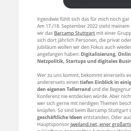
Ich weiß Bescheid! Ab 
Irgendwie fühlt sich das für mich noch gar n
Am 17./18. September 2022 steht meinem
wir das
Barcamp Stuttgart
mit einer Grupp
sich dort jährlich Personen, die privat od
Jubiläum wollen wir den Fokus auch wiede
angefangen haben:
Digitalisierung, Onl
Netzpolitik, Startups und digitales Bus
Wer zu uns kommt, bekommt einerseits e
andererseits einen
tiefen Einblick in ein
den eigenen Tellerrand
und die Begegnun
Konferenz nie entdecken würde. Aber nich
wer sich gerne mit nerdigen Themen besch
knüpfen. So sind beim Barcamp Stuttgart
geschäftliche Ideen
entstanden. Oder au
Hauptsponsor
jweiland.net, einer großar