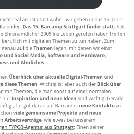
zur Anmeldung zum Barcamp Stuttgart!
icht real an. Ist es ist wahr – wir gehen in das 15. Jahr!
 Kalender:
Das 15. Barcamp Stuttgart findet statt.
Seit
e Ehrenamtlicher 2008 ins Leben gerufen haben treffen
er beruflich mit digitalen Themen zu tun haben. Zum
r genau auf die
Themen
legen, mit denen wir einst
ine und Social-Media, Software und Hardware,
iness und Ähnliches
.
inen
Überblick über aktuelle Digital-Themen
und
ige diese Themen
. Wichtig ist aber auch der
Blick über
g mit Themen, die man sonst auf einer normalen
t nur
Inspiration und neue Ideen
sind wichtig: Gerade
äftigt, tut gut daran auf Barcamps
neue Kontakte
zu
 schon
viele gemeinsame Projekte und neue
ch
Arbeitsverträge
, wie etwas bei unserem
tigen TYPO3-Agentur aus Stuttgart
: Einen seiner