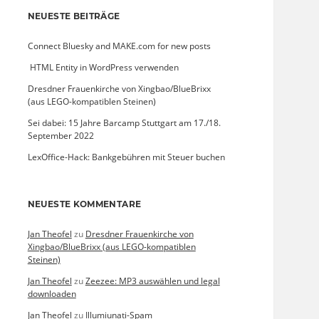
NEUESTE BEITRÄGE
Connect Bluesky and MAKE.com for new posts
­ HTML Entity in WordPress verwenden
Dresdner Frauenkirche von Xingbao/BlueBrixx
(aus LEGO-kompatiblen Steinen)
Sei dabei: 15 Jahre Barcamp Stuttgart am 17./18.
September 2022
LexOffice-Hack: Bankgebühren mit Steuer buchen
NEUESTE KOMMENTARE
Jan Theofel
zu
Dresdner Frauenkirche von
Xingbao/BlueBrixx (aus LEGO-kompatiblen
Steinen)
Jan Theofel
zu
Zeezee: MP3 auswählen und legal
downloaden
Jan Theofel
zu
Illumiunati-Spam