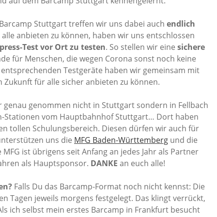
and auf dem Barcamp Stuttgart kennengelernt.
Barcamp Stuttgart treffen wir uns dabei auch
endlich
 alle anbieten zu können, haben wir uns entschlossen
ress-Test vor Ort zu testen
. So stellen wir eine
sichere
ade für Menschen, die wegen Corona sonst noch keine
e entsprechenden Testgeräte haben wir gemeinsam mit
 Zukunft für alle sicher anbieten zu können.
ahr genau genommen nicht in Stuttgart sondern in Fellbach
ahn-Stationen vom Hauptbahnhof Stuttgart… Dort haben
en tollen Schulungsbereich. Diesen dürfen wir auch für
unterstützen uns die
MFG Baden-Württemberg
und die
e MFG ist übrigens seit Anfang an jedes Jahr als Partner
 Jahren als Hauptsponsor.
DANKE
an euch alle!
en?
Falls Du das Barcamp-Format noch nicht kennst: Die
 Tagen jeweils morgens festgelegt. Das klingt verrückt,
! Als ich selbst mein erstes Barcamp in Frankfurt besucht