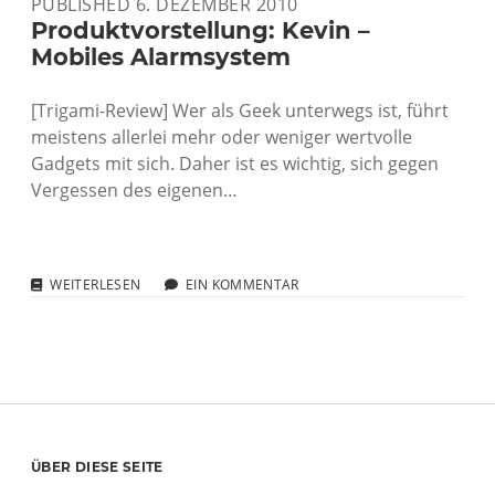
PUBLISHED 6. DEZEMBER 2010
Produktvorstellung: Kevin –
Mobiles Alarmsystem
[Trigami-Review] Wer als Geek unterwegs ist, führt
meistens allerlei mehr oder weniger wertvolle
Gadgets mit sich. Daher ist es wichtig, sich gegen
Vergessen des eigenen…
PRODUKTVORSTELLUNG:
WEITERLESEN
EIN KOMMENTAR
KEVIN
–
MOBILES
ALARMSYSTEM
Sidebar
ÜBER DIESE SEITE