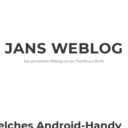
JANS WEBLOG
Das persönliche Weblog von Jan Theofel aus Berlin
elches Android-Handy