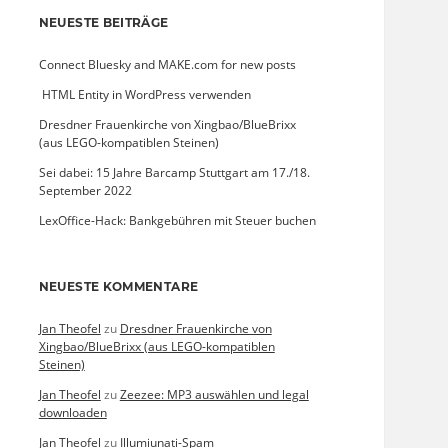
NEUESTE BEITRÄGE
Connect Bluesky and MAKE.com for new posts
­ HTML Entity in WordPress verwenden
Dresdner Frauenkirche von Xingbao/BlueBrixx
(aus LEGO-kompatiblen Steinen)
Sei dabei: 15 Jahre Barcamp Stuttgart am 17./18.
September 2022
LexOffice-Hack: Bankgebühren mit Steuer buchen
NEUESTE KOMMENTARE
Jan Theofel
zu
Dresdner Frauenkirche von
Xingbao/BlueBrixx (aus LEGO-kompatiblen
Steinen)
Jan Theofel
zu
Zeezee: MP3 auswählen und legal
downloaden
Jan Theofel
zu
Illumiunati-Spam