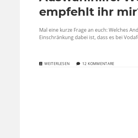
empfehlt ihr mir
Mal eine kurze Frage an euch: Welches And
Einschränkung dabei ist, dass es bei Vodaf
AUSWAHLHILFE:
WEITERLESEN
12 KOMMENTARE
WELCHES
ANDROID-
HANDY
EMPFEHLT
IHR
MIR?