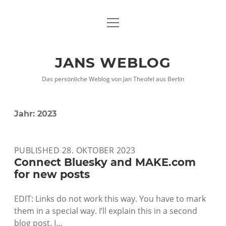
Menü
DATENSCHUTZHINWEISE
öffnen
IMPRESSUM
JANS WEBLOG
twitter
facebook
xing
Das persönliche Weblog von Jan Theofel aus Berlin
Jahr:
2023
PUBLISHED 28. OKTOBER 2023
Connect Bluesky and MAKE.com
for new posts
EDIT: Links do not work this way. You have to mark
them in a special way. I’ll explain this in a second
blog post. I…