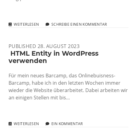
CONNECT
WEITERLESEN
SCHREIBE EINEN KOMMENTAR
BLUESKY
AND
MAKE.COM
PUBLISHED 28. AUGUST 2023
FOR
NEW
­ HTML Entity in WordPress
POSTS
verwenden
Für mein neues Barcamp, das Onlinebuisness-
Barcamp, habe ich in den letzten Wochen immer
wieder die Website überarbeitet. Dabei arbeiten wir
an einigen Stellen mit bis…
­
WEITERLESEN
EIN KOMMENTAR
HTML
ENTITY