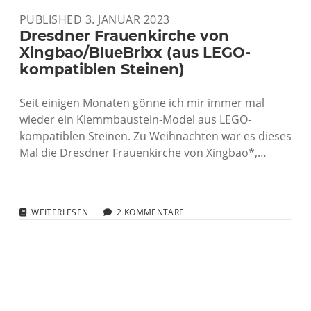
IN
PUBLISHED 3. JANUAR 2023
WORDPRESS
VERWENDEN
Dresdner Frauenkirche von
Xingbao/BlueBrixx (aus LEGO-
kompatiblen Steinen)
Seit einigen Monaten gönne ich mir immer mal
wieder ein Klemmbaustein-Model aus LEGO-
kompatiblen Steinen. Zu Weihnachten war es dieses
Mal die Dresdner Frauenkirche von Xingbao*,…
DRESDNER
WEITERLESEN
2 KOMMENTARE
FRAUENKIRCHE
VON
XINGBAO/BLUEBRIXX
(AUS
LEGO-
KOMPATIBLEN
STEINEN)