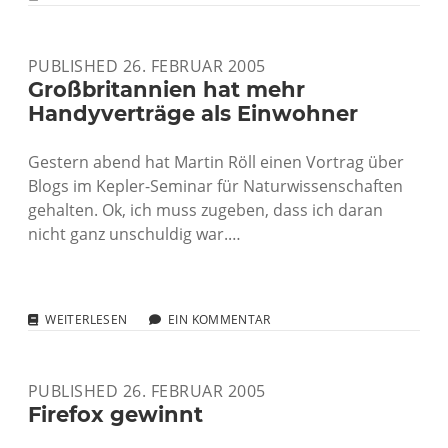
DEUTSCHER
SPRACHE:
ES
PUBLISHED 26. FEBRUAR 2005
IST
DAS
Großbritannien hat mehr
BLOG
Handyverträge als Einwohner
Gestern abend hat Martin Röll einen Vortrag über
Blogs im Kepler-Seminar für Naturwissenschaften
gehalten. Ok, ich muss zugeben, dass ich daran
nicht ganz unschuldig war.…
GROSSBRITANNIEN H
WEITERLESEN
EIN KOMMENTAR
AT M
EHR H
ANDYVERTRÄGE A
PUBLISHED 26. FEBRUAR 2005
LS E
INWOHNER
Firefox gewinnt