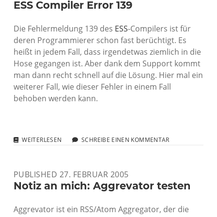
IST
ESS Compiler Error 139
ONLINE
Die Fehlermeldung 139 des
ESS
-Compilers ist für
deren Programmierer schon fast berüchtigt. Es
heißt in jedem Fall, dass irgendetwas ziemlich in die
Hose gegangen ist. Aber dank dem Support kommt
man dann recht schnell auf die Lösung. Hier mal ein
weiterer Fall, wie dieser Fehler in einem Fall
behoben werden kann.
ESS
WEITERLESEN
SCHREIBE EINEN KOMMENTAR
COMPILER
ERROR
139
PUBLISHED 27. FEBRUAR 2005
Notiz an mich: Aggrevator testen
Aggrevator ist ein RSS/Atom Aggregator, der die