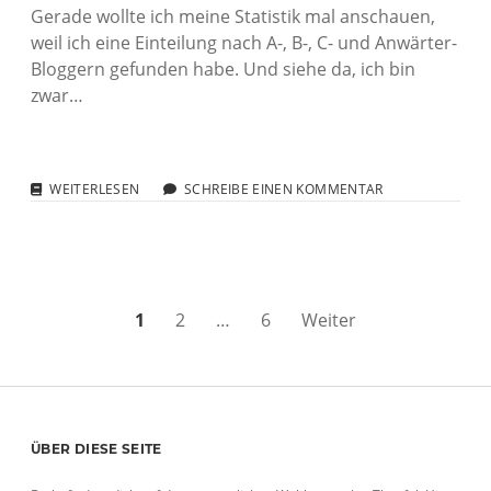
Gerade wollte ich meine Statistik mal anschauen,
weil ich eine Einteilung nach A-, B-, C- und Anwärter-
Bloggern gefunden habe. Und siehe da, ich bin
zwar…
FIREFOX
WEITERLESEN
SCHREIBE EINEN KOMMENTAR
GEWINNT
Seitennummerierung
1
2
…
6
Weiter
der
Beiträge
Sidebar
ÜBER DIESE SEITE