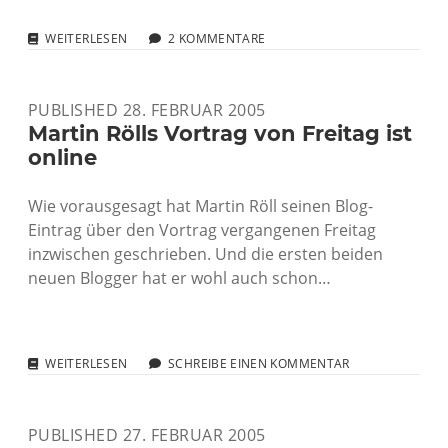
WARUM
WEITERLESEN
2 KOMMENTARE
JAMBA
IN
BLOGS
PUBLISHED 28. FEBRUAR 2005
WIRBT
[UPDATE]
Martin Rölls Vortrag von Freitag ist
online
Wie vorausgesagt hat Martin Röll seinen Blog-
Eintrag über den Vortrag vergangenen Freitag
inzwischen geschrieben. Und die ersten beiden
neuen Blogger hat er wohl auch schon…
MARTIN
WEITERLESEN
SCHREIBE EINEN KOMMENTAR
RÖLLS
VORTRAG
VON
PUBLISHED 27. FEBRUAR 2005
FREITAG