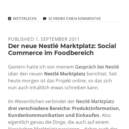
ANMELDUNG
WEITERLESEN
SCHREIBE EINEN KOMMENTAR
ZUM
BARCAMP
STUTTGART
PUBLISHED 1. SEPTEMBER 2011
2011
IST
Der neue Nestlé Marktplatz: Social
OFFEN
Commerce im Foodbereich
Gestern hatte ich von meinem
Gespräch bei Nestlé
über den neuen
Nestlé Marktplatz
berichtet. Seit
heute morgen ist das Projekt online, so das sich
nun auch inhaltlich etwas schreiben kann.
Im Wesentlichen verbindet der
Nestlé Marktplatz
drei verschiedene Bereiche: Produktinformation,
Kundenkommunikation und Einkaufen
. Also
eigentlich genau die Dinge, die auch auf einem