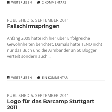
NOCH
WEITERLESEN
2 KOMMENTARE
EIN
FALLSCHIRMVIDEO:
LENOVO
PUBLISHED 5. SEPTEMBER 2011
NOTEBOOK
IM
Fallschirmspringen
FREIEN
FALL
Anfang 2009 hatte ich hier über Erfolgreiche
Gewohnheiten berichtet. Damals hatte TENO nicht
nur das Buch und die Armbänder an 50 Blogger
verteilt sondern auch…
FALLSCHIRMSPRINGEN
WEITERLESEN
EIN KOMMENTAR
PUBLISHED 5. SEPTEMBER 2011
Logo für das Barcamp Stuttgart
2011