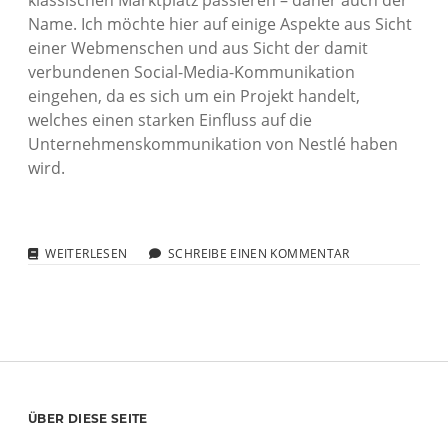
klassischen Marktplatz passieren – daher auch der
Name. Ich möchte hier auf einige Aspekte aus Sicht
einer Webmenschen und aus Sicht der damit
verbundenen Social-Media-Kommunikation
eingehen, da es sich um ein Projekt handelt,
welches einen starken Einfluss auf die
Unternehmenskommunikation von Nestlé haben
wird.
DER
WEITERLESEN
SCHREIBE EINEN KOMMENTAR
NEUE
NESTLÉ
MARKTPLATZ:
SOCIAL
COMMERCE
IM
FOODBEREICH
Sidebar
ÜBER DIESE SEITE