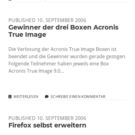
TYPE
3.3
WEITER
PUBLISHED 10. SEPTEMBER 2006
ZUM
EINFÜHRUNGSPREIS
Gewinner der drei Boxen Acronis
True Image
Die Verlosung der Acronis True Image Boxen ist
beendet und die Gewinner wurden gerade gezogen.
Folgende Teilnehmer haben jeweils eine Box
Acronis True Image 9.0…
GEWINNER
WEITERLESEN
SCHREIBE EINEN KOMMENTAR
DER
DREI
BOXEN
PUBLISHED 10. SEPTEMBER 2006
ACRONIS
TRUE
Firefox selbst erweitern
IMAGE