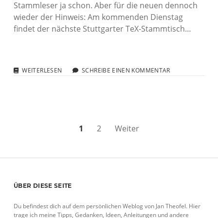
Stammleser ja schon. Aber für die neuen dennoch
wieder der Hinweis: Am kommenden Dienstag
findet der nächste Stuttgarter TeX-Stammtisch…
TEX-
WEITERLESEN
SCHREIBE EINEN KOMMENTAR
STAMMTISCH
IN
STUTTGART
NÄCHSTEN
DIENSTAG
Seitennummerierung
1
2
Weiter
der
Beiträge
Sidebar
ÜBER DIESE SEITE
Du befindest dich auf dem persönlichen Weblog von Jan Theofel. Hier
trage ich meine Tipps, Gedanken, Ideen, Anleitungen und andere