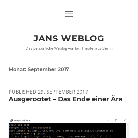
Menü
DATENSCHUTZHINWEISE
öffnen
IMPRESSUM
JANS WEBLOG
twitter
facebook
xing
Das persönliche Weblog von Jan Theofel aus Berlin
Monat:
September 2017
PUBLISHED 29. SEPTEMBER 2017
Ausgerootet – Das Ende einer Ära