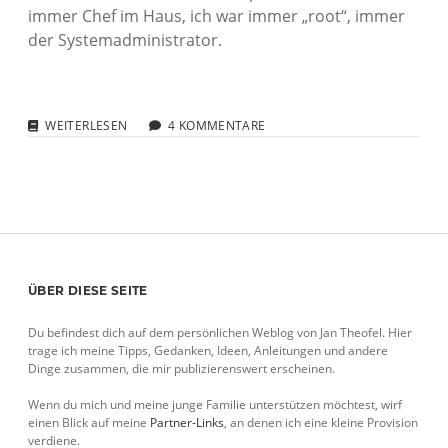
immer Chef im Haus, ich war immer „root“, immer
der Systemadministrator.
AUSGEROOTET
WEITERLESEN
4 KOMMENTARE
–
DAS
ENDE
EINER
ÄRA
Sidebar
ÜBER DIESE SEITE
Du befindest dich auf dem persönlichen Weblog von Jan Theofel. Hier
trage ich meine Tipps, Gedanken, Ideen, Anleitungen und andere
Dinge zusammen, die mir publizierenswert erscheinen.
Wenn du mich und meine junge Familie unterstützen möchtest, wirf
einen Blick auf meine
Partner-Links
, an denen ich eine kleine Provision
verdiene.