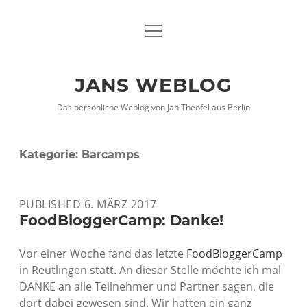
Menü
DATENSCHUTZHINWEISE
öffnen
IMPRESSUM
JANS WEBLOG
twitter
facebook
xing
Das persönliche Weblog von Jan Theofel aus Berlin
Kategorie:
Barcamps
PUBLISHED 6. MÄRZ 2017
FoodBloggerCamp: Danke!
Vor einer Woche fand das letzte
FoodBloggerCamp
in Reutlingen statt. An dieser Stelle möchte ich mal
DANKE an alle Teilnehmer und Partner sagen, die
dort dabei gewesen sind. Wir hatten ein ganz