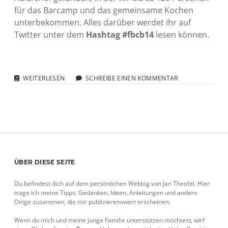
für das Barcamp und das gemeinsame Kochen
unterbekommen. Alles darüber werdet ihr auf
Twitter unter dem
Hashtag #fbcb14
lesen können.
FOODBLOGGERCAMP
WEITERLESEN
SCHREIBE EINEN KOMMENTAR
BERLIN
AM
3./4.
OKTOBER
2014
Sidebar
ÜBER DIESE SEITE
Du befindest dich auf dem persönlichen Weblog von Jan Theofel. Hier
trage ich meine Tipps, Gedanken, Ideen, Anleitungen und andere
Dinge zusammen, die mir publizierenswert erscheinen.
Wenn du mich und meine junge Familie unterstützen möchtest, wirf