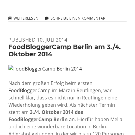
WELCHE
WEITERLESEN
SCHREIBE EINEN KOMMENTAR
BARCAMPS
ICH
2017
PUBLISHED 10. JULI 2014
NOCH
ANBIETE
FoodBloggerCamp Berlin am 3./4.
–
Oktober 2014
UND
WELCHE
NICHT
MEHR!
Nach dem großen Erfolg beim ersten
FoodBloggerCamp
im März in Reutlingen, war
schnell klar, dass es nicht nur in Reutlingen eine
Wiederholung geben wird. Als nächster Termin
steht am
3./4. Oktober 2014 das
FoodBloggerCamp Berlin
an. Hierfür haben Mella
und ich eine wunderbare Location in Berlin-
Adlershof gefunden, in der wir bis zu 120 Personen