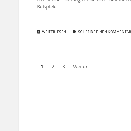
Beispiele…
WENN
WEITERLESEN
SCHREIBE EINEN KOMMENTA
DRUCKER
ZU
RECHNERN
WERDEN
…
Seitennummerierung
1
2
3
Weiter
der
Beiträge