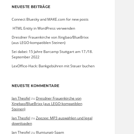
NEUESTE BEITRÄGE
Connect Bluesky and MAKE.com for new posts
­ HTML Entity in WordPress verwenden
Dresdner Frauenkirche von Xingbao/BlueBrixx
(aus LEGO-kompatiblen Steinen)
Sei dabei: 15 Jahre Barcamp Stuttgart am 17./18.
September 2022
LexOffice-Hack: Bankgebühren mit Steuer buchen
NEUESTE KOMMENTARE
Jan Theofel
zu
Dresdner Frauenkirche von
Xingbao/BlueBrixx (aus LEGO-kompatiblen
Steinen)
Jan Theofel
zu
Zeezee: MP3 auswählen und legal
downloaden
Jan Theofel
zu
Illumiunati-Spam