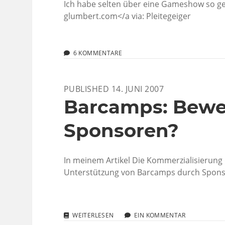
ZWECKE“
Ich habe selten über eine Gameshow so gel
glumbert.com</a via: Pleitegeiger
6 KOMMENTARE
PUBLISHED 14. JUNI 2007
Barcamps: Bew
Sponsoren?
In meinem Artikel Die Kommerzialisierung 
Unterstützung von Barcamps durch Sponso
BARCAMPS:
WEITERLESEN
EIN KOMMENTAR
BEWEGGRÜNDE