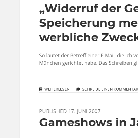
„Widerruf der 
Speicherung mei
werbliche Zwec
So lautet der Betreff einer E-Mail, die ic
München gerichtet habe. Das Schreiben gi
„WIDERRUF
WEITERLESEN
SCHREIBE EINEN KOMMENTA
DER
GENEHMIGUNG
ZUR
PUBLISHED 17. JUNI 2007
SPEICHERUNG
MEINER
Gameshows in 
DATEN
FÜR
WERBLICHE