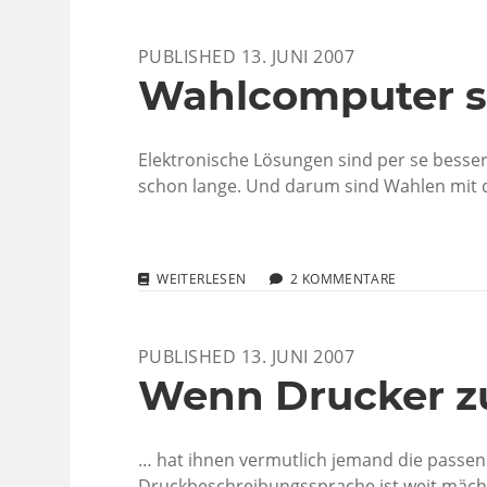
VON
SPONSOREN?
PUBLISHED 13. JUNI 2007
Wahlcomputer si
Elektronische Lösungen sind per se besser 
schon lange. Und darum sind Wahlen mi
WAHLCOMPUTER
WEITERLESEN
2 KOMMENTARE
SIND
SICHER
PUBLISHED 13. JUNI 2007
Wenn Drucker z
… hat ihnen vermutlich jemand die passend
Druckbeschreibungssprache ist weit mäch