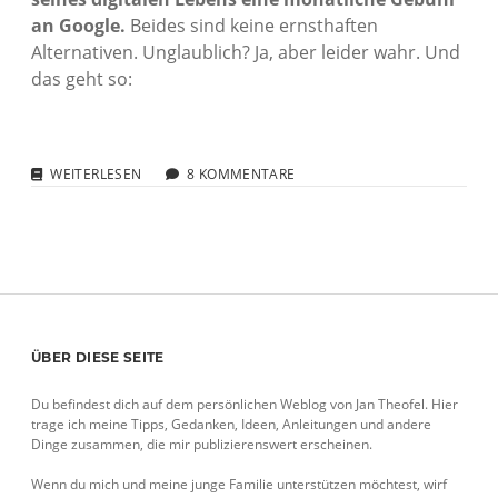
an Google.
Beides sind keine ernsthaften
Alternativen. Unglaublich? Ja, aber leider wahr. Und
das geht so:
WARNUNG:
WEITERLESEN
8 KOMMENTARE
WARUM
GOOGLE
APPS
FOR
WORK
UNKÜNDBAR
IST
Sidebar
ÜBER DIESE SEITE
Du befindest dich auf dem persönlichen Weblog von Jan Theofel. Hier
trage ich meine Tipps, Gedanken, Ideen, Anleitungen und andere
Dinge zusammen, die mir publizierenswert erscheinen.
Wenn du mich und meine junge Familie unterstützen möchtest, wirf