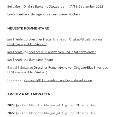
Sei dabei: 15 Jahre Barcamp Stuttgart am 17./18. September 2022
LexOffice-Hack: Bankgebühren mit Steuer buchen
NEUESTE KOMMENTARE
Jan Theofel
zu
Dresdner Frauenkirche von Xingbao/BlueBrixx (aus
LEGO-kompatiblen Steinen)
Jan Theofel
zu
Zeezee: MP3 auswählen und legal downloaden
Jan Theofel
zu
Illumiunati-Spam
Bärbel Schütte
zu
Dresdner Frauenkirche von Xingbao/BlueBrixx (aus
LEGO-kompatiblen Steinen)
Beckers
zu
Zeezee: MP3 auswählen und legal downloaden
ARCHIV NACH MONATEN
2023
:
Jan.
Feb.
März
Apr.
Mai
Juni
Juli
Aug.
Sep.
Okt.
Nov.
Dez.
2022
:
Jan.
Feb.
März
Apr.
Mai
Juni
Juli
Aug.
Sep.
Okt.
Nov.
Dez.