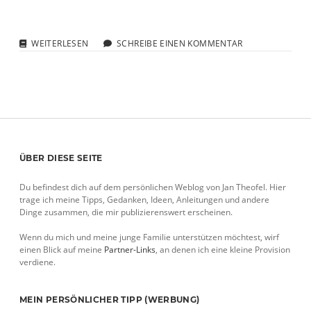
WENN
WEITERLESEN
SCHREIBE EINEN KOMMENTAR
DAS
HANDBUCH
NICHT
ZUM
AUTO
PASST
Sidebar
ÜBER DIESE SEITE
Du befindest dich auf dem persönlichen Weblog von Jan Theofel. Hier
trage ich meine Tipps, Gedanken, Ideen, Anleitungen und andere
Dinge zusammen, die mir publizierenswert erscheinen.
Wenn du mich und meine junge Familie unterstützen möchtest, wirf
einen Blick auf meine
Partner-Links
, an denen ich eine kleine Provision
verdiene.
MEIN PERSÖNLICHER TIPP (WERBUNG)