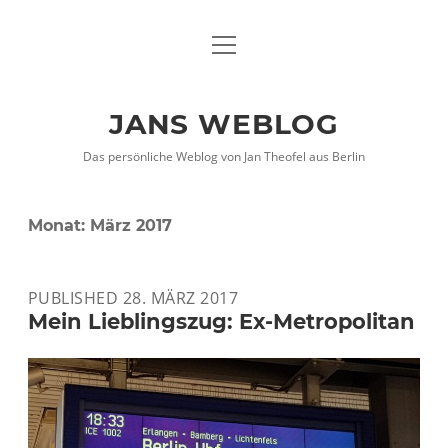
Menü
DATENSCHUTZHINWEISE
öffnen
IMPRESSUM
JANS WEBLOG
twitter
facebook
xing
Das persönliche Weblog von Jan Theofel aus Berlin
Monat:
März 2017
PUBLISHED 28. MÄRZ 2017
Mein Lieblingszug: Ex-Metropolitan