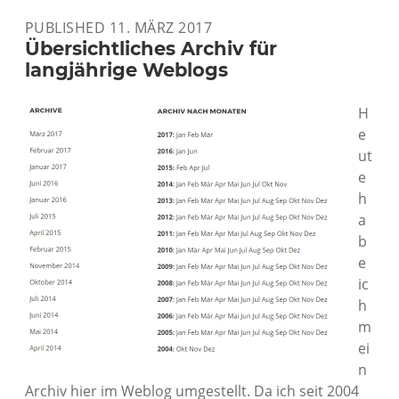
PUBLISHED 11. MÄRZ 2017
Übersichtliches Archiv für
langjährige Weblogs
H
e
ut
e
h
a
b
e
ic
h
m
ei
n
Archiv hier im Weblog umgestellt. Da ich seit 2004