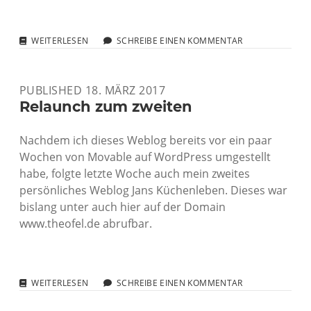
MIGRATION
WEITERLESEN
SCHREIBE EINEN KOMMENTAR
FROM
MOVABLE
TYPE
PUBLISHED 18. MÄRZ 2017
TO
WORDPRESS
Relaunch zum zweiten
Nachdem ich dieses Weblog bereits vor ein paar
Wochen von Movable auf WordPress umgestellt
habe, folgte letzte Woche auch mein zweites
persönliches Weblog Jans Küchenleben. Dieses war
bislang unter auch hier auf der Domain
www.theofel.de abrufbar.
RELAUNCH
WEITERLESEN
SCHREIBE EINEN KOMMENTAR
ZUM
ZWEITEN