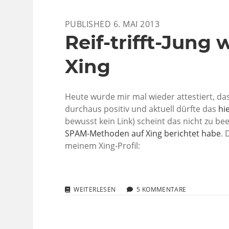
ICH
ZIEHE
PUBLISHED 6. MAI 2013
NACH
BERLIN!
Reif-trifft-Jung
Xing
Heute wurde mir mal wieder attestiert, das
durchaus positiv und aktuell dürfte das
hi
bewusst kein Link) scheint das nicht zu b
SPAM-Methoden auf Xing berichtet habe
. 
meinem Xing-Profil:
REIF-
WEITERLESEN
5 KOMMENTARE
TRIFFT-
JUNG
WIRBT
MIT