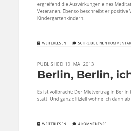
ergreifend die Auswirkungen eines Medit
Veteranen. Ebenso beschreibt er positive
Kindergartenkindern.
FREE
WEITERLESEN
SCHREIBE EINEN KOMMENTA
THE
MIND
–
PUBLISHED 19. MAI 2013
EIN
BEEINDRUCKENDER
Berlin, Berlin, i
DOKUMENTARFILM
Es ist vollbracht: Der Mietvertrag in Berli
statt. Und ganz offiziell wohne ich dann ab
BERLIN,
WEITERLESEN
4 KOMMENTARE
BERLIN,