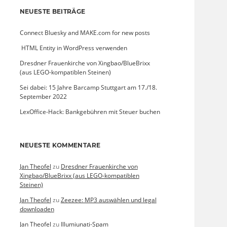
NEUESTE BEITRÄGE
Connect Bluesky and MAKE.com for new posts
­ HTML Entity in WordPress verwenden
Dresdner Frauenkirche von Xingbao/BlueBrixx
(aus LEGO-kompatiblen Steinen)
Sei dabei: 15 Jahre Barcamp Stuttgart am 17./18.
September 2022
LexOffice-Hack: Bankgebühren mit Steuer buchen
NEUESTE KOMMENTARE
Jan Theofel
zu
Dresdner Frauenkirche von
Xingbao/BlueBrixx (aus LEGO-kompatiblen
Steinen)
Jan Theofel
zu
Zeezee: MP3 auswählen und legal
downloaden
Jan Theofel
zu
Illumiunati-Spam