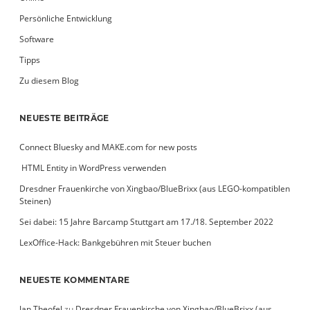
Persönliche Entwicklung
Software
Tipps
Zu diesem Blog
NEUESTE BEITRÄGE
Connect Bluesky and MAKE.com for new posts
­ HTML Entity in WordPress verwenden
Dresdner Frauenkirche von Xingbao/BlueBrixx (aus LEGO-kompatiblen
Steinen)
Sei dabei: 15 Jahre Barcamp Stuttgart am 17./18. September 2022
LexOffice-Hack: Bankgebühren mit Steuer buchen
NEUESTE KOMMENTARE
Jan Theofel
zu
Dresdner Frauenkirche von Xingbao/BlueBrixx (aus