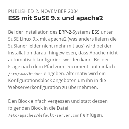
ERSETZEN
IN
PUBLISHED 2. NOVEMBER 2004
DATEIEN
MIT
ESS mit SuSE 9.x und apache2
PERL
Bei der Installation des
ERP-2
-Systems
ESS
unter
SuSE Linux 9.x mit apache2 (was anders liefern die
SuSianer leider nicht mehr mit aus) wird bei der
Installation darauf hingewiesen, dass Apache nicht
automatisch konfiguriert werden kann. Bei der
Frage nach dem Pfad zum Documentroot einfach
eingeben. Alternativ wird ein
/srv/www/htdocs
Konfigurationsblock angeboten um ihn in die
Webserverkonfiguration zu übernehmen.
Den Block einfach vergessen und statt dessen
folgenden Block in die Datei
einfügen.
/etc/apache2/default-server.conf