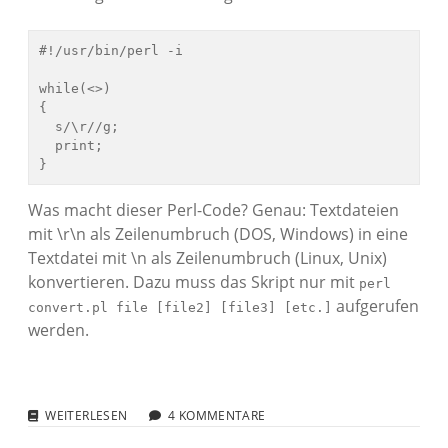
#!/usr/bin/perl -i

while(<>)

{

  s/\r//g;

  print;

Was macht dieser Perl-Code? Genau: Textdateien
mit \r\n als Zeilenumbruch (DOS, Windows) in eine
Textdatei mit \n als Zeilenumbruch (Linux, Unix)
konvertieren. Dazu muss das Skript nur mit
perl
aufgerufen
convert.pl file [file2] [file3] [etc.]
werden.
SUCHEN
WEITERLESEN
4 KOMMENTARE
UND