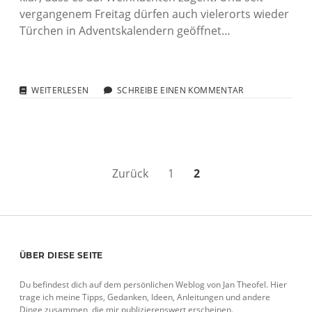
vergangenem Freitag dürfen auch vielerorts wieder
Türchen in Adventskalendern geöffnet…
ADVENTSKALENDER
WEITERLESEN
SCHREIBE EINEN KOMMENTAR
IN
WEBLOGS
Seitennummerierung
Zurück
1
2
der
Beiträge
Sidebar
ÜBER DIESE SEITE
Du befindest dich auf dem persönlichen Weblog von Jan Theofel. Hier
trage ich meine Tipps, Gedanken, Ideen, Anleitungen und andere
Dinge zusammen, die mir publizierenswert erscheinen.