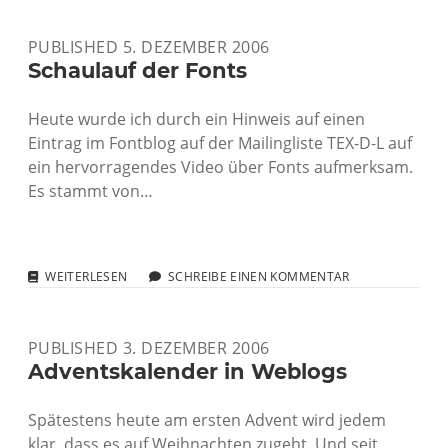
AMOK-
LAUF
PUBLISHED 5. DEZEMBER 2006
IN
SCHULE!
Schaulauf der Fonts
Heute wurde ich durch ein Hinweis auf einen
Eintrag im Fontblog auf der Mailingliste TEX-D-L auf
ein hervorragendes Video über Fonts aufmerksam.
Es stammt von…
SCHAULAUF
WEITERLESEN
SCHREIBE EINEN KOMMENTAR
DER
FONTS
PUBLISHED 3. DEZEMBER 2006
Adventskalender in Weblogs
Spätestens heute am ersten Advent wird jedem
klar, dass es auf Weihnachten zugeht. Und seit