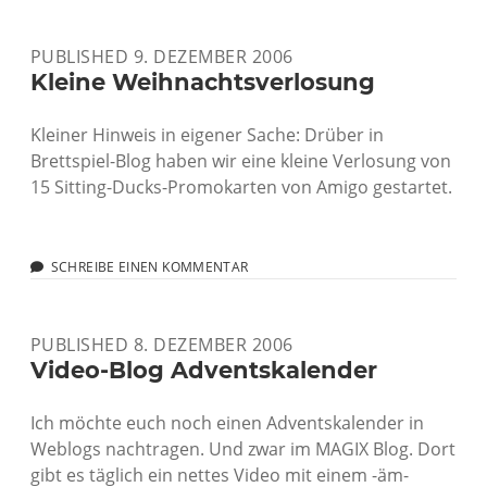
E-
MAIL-
PUBLISHED 9. DEZEMBER 2006
SCANNERN
BEI
Kleine Weihnachtsverlosung
MIME-
CODIERTEN
Kleiner Hinweis in eigener Sache: Drüber in
E-
MAILS
Brettspiel-Blog haben wir eine kleine Verlosung von
15 Sitting-Ducks-Promokarten von Amigo gestartet.
SCHREIBE EINEN KOMMENTAR
PUBLISHED 8. DEZEMBER 2006
Video-Blog Adventskalender
Ich möchte euch noch einen Adventskalender in
Weblogs nachtragen. Und zwar im MAGIX Blog. Dort
gibt es täglich ein nettes Video mit einem -äm-