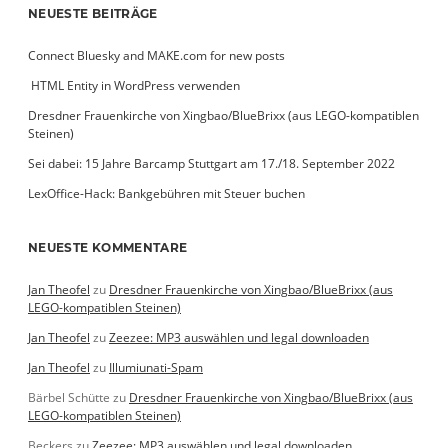
NEUESTE BEITRÄGE
Connect Bluesky and MAKE.com for new posts
­ HTML Entity in WordPress verwenden
Dresdner Frauenkirche von Xingbao/BlueBrixx (aus LEGO-kompatiblen
Steinen)
Sei dabei: 15 Jahre Barcamp Stuttgart am 17./18. September 2022
LexOffice-Hack: Bankgebühren mit Steuer buchen
NEUESTE KOMMENTARE
Jan Theofel
zu
Dresdner Frauenkirche von Xingbao/BlueBrixx (aus
LEGO-kompatiblen Steinen)
Jan Theofel
zu
Zeezee: MP3 auswählen und legal downloaden
Jan Theofel
zu
Illumiunati-Spam
Bärbel Schütte
zu
Dresdner Frauenkirche von Xingbao/BlueBrixx (aus
LEGO-kompatiblen Steinen)
Beckers
zu
Zeezee: MP3 auswählen und legal downloaden