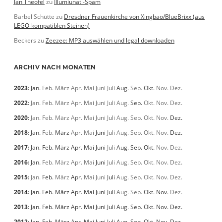
Jan Theofel
zu
Illumiunati-Spam
Bärbel Schütte
zu
Dresdner Frauenkirche von Xingbao/BlueBrixx (aus
LEGO-kompatiblen Steinen)
Beckers
zu
Zeezee: MP3 auswählen und legal downloaden
ARCHIV NACH MONATEN
2023
:
Jan.
Feb.
März
Apr.
Mai
Juni
Juli
Aug.
Sep.
Okt.
Nov.
Dez.
2022
:
Jan.
Feb.
März
Apr.
Mai
Juni
Juli
Aug.
Sep.
Okt.
Nov.
Dez.
2020
:
Jan.
Feb.
März
Apr.
Mai
Juni
Juli
Aug.
Sep.
Okt.
Nov.
Dez.
2018
:
Jan.
Feb.
März
Apr.
Mai
Juni
Juli
Aug.
Sep.
Okt.
Nov.
Dez.
2017
:
Jan.
Feb.
März
Apr.
Mai
Juni
Juli
Aug.
Sep.
Okt.
Nov.
Dez.
2016
:
Jan.
Feb.
März
Apr.
Mai
Juni
Juli
Aug.
Sep.
Okt.
Nov.
Dez.
2015
:
Jan.
Feb.
März
Apr.
Mai
Juni
Juli
Aug.
Sep.
Okt.
Nov.
Dez.
2014
:
Jan.
Feb.
März
Apr.
Mai
Juni
Juli
Aug.
Sep.
Okt.
Nov.
Dez.
2013
:
Jan.
Feb.
März
Apr.
Mai
Juni
Juli
Aug.
Sep.
Okt.
Nov.
Dez.
2012
:
Jan.
Feb.
März
Apr.
Mai
Juni
Juli
Aug.
Sep.
Okt.
Nov.
Dez.