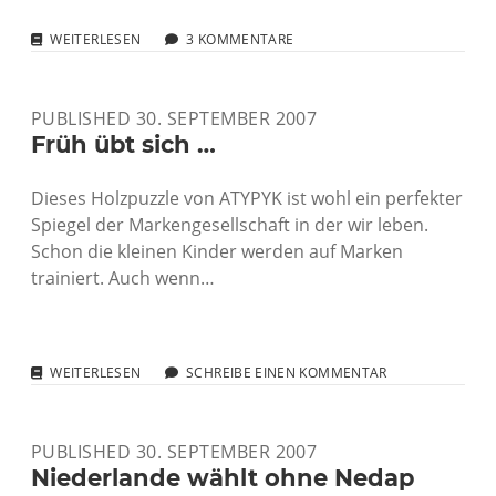
CALL-
WEITERLESEN
3 KOMMENTARE
IN-
TV
IST
PUBLISHED 30. SEPTEMBER 2007
ECHT
ZUM
Früh übt sich …
KOTZEN
Dieses Holzpuzzle von ATYPYK ist wohl ein perfekter
Spiegel der Markengesellschaft in der wir leben.
Schon die kleinen Kinder werden auf Marken
trainiert. Auch wenn…
FRÜH
WEITERLESEN
SCHREIBE EINEN KOMMENTAR
ÜBT
SICH
…
PUBLISHED 30. SEPTEMBER 2007
Niederlande wählt ohne Nedap