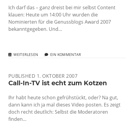
Ich darf das – ganz dreist bei mir selbst Content
klauen: Heute um 14:00 Uhr wurden die
Nominierten für die Genussblogs Award 2007
bekanntgegeben. Und…
IN
WEITERLESEN
EIN KOMMENTAR
EIGENER
SACHE:
NOMINIERT
PUBLISHED 1. OKTOBER 2007
FÜR
DEN
Call-In-TV ist echt zum Kotzen
GASTROBLOGS
AWARD
Ihr habt heute schon gefrühstückt, oder? Na gut,
2007
dann kann ich ja mal dieses Video posten. Es zeigt
doch recht deutlich: Selbst die Moderatoren
finden…