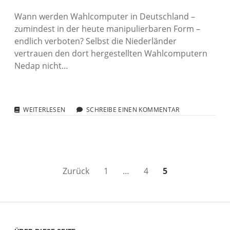
Wann werden Wahlcomputer in Deutschland –
zumindest in der heute manipulierbaren Form –
endlich verboten? Selbst die Niederländer
vertrauen den dort hergestellten Wahlcomputern
Nedap nicht…
NIEDERLANDE
WEITERLESEN
SCHREIBE EINEN KOMMENTAR
WÄHLT
OHNE
NEDAP
Seitennummerierung
Zurück
1
…
4
5
der
Beiträge