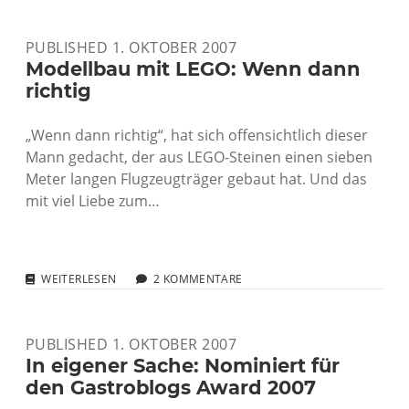
STELLT
MENSCHEN
PUBLISHED 1. OKTOBER 2007
IMMER
WIEDER
Modellbau mit LEGO: Wenn dann
VOR
richtig
PROBLEME
„Wenn dann richtig“, hat sich offensichtlich dieser
Mann gedacht, der aus LEGO-Steinen einen sieben
Meter langen Flugzeugträger gebaut hat. Und das
mit viel Liebe zum…
MODELLBAU
WEITERLESEN
2 KOMMENTARE
MIT
LEGO:
WENN
PUBLISHED 1. OKTOBER 2007
DANN
RICHTIG
In eigener Sache: Nominiert für
den Gastroblogs Award 2007