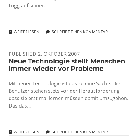
Fogg auf seiner…
IN
WEITERLESEN
SCHREIBE EINEN KOMMENTAR
EIGENER
SACHE:
DIE
PUBLISHED 2. OKTOBER 2007
80-
TAGE-
Neue Technologie stellt Menschen
BLOGGER
immer wieder vor Probleme
Mit neuer Technologie ist das so eine Sache: Die
Benutzer stehen stets vor der Herausforderung,
dass sie erst mal lernen müssen damit umzugehen.
Das das…
NEUE
WEITERLESEN
SCHREIBE EINEN KOMMENTAR
TECHNOLOGIE