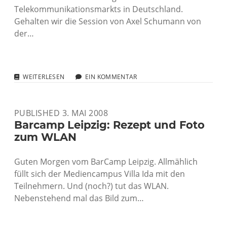
Telekommunikationsmarkts in Deutschland.
Gehalten wir die Session von Axel Schumann von
der…
SESSIONMITSCHRIFT:
WEITERLESEN
EIN KOMMENTAR
10
JAHRE
LIBERALISIERUNG
PUBLISHED 3. MAI 2008
DES
TELEKOMMUNIKATIONSMARKTS
Barcamp Leipzig: Rezept und Foto
zum WLAN
Guten Morgen vom BarCamp Leipzig. Allmählich
füllt sich der Mediencampus Villa Ida mit den
Teilnehmern. Und (noch?) tut das WLAN.
Nebenstehend mal das Bild zum…