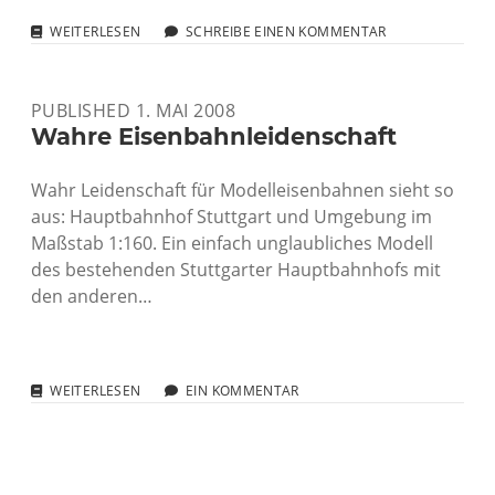
BARCAMP
WEITERLESEN
SCHREIBE EINEN KOMMENTAR
LEIPZIG:
REZEPT
UND
PUBLISHED 1. MAI 2008
FOTO
ZUM
Wahre Eisenbahnleidenschaft
WLAN
Wahr Leidenschaft für Modelleisenbahnen sieht so
aus: Hauptbahnhof Stuttgart und Umgebung im
Maßstab 1:160. Ein einfach unglaubliches Modell
des bestehenden Stuttgarter Hauptbahnhofs mit
den anderen…
WAHRE
WEITERLESEN
EIN KOMMENTAR
EISENBAHNLEIDENSCHAFT