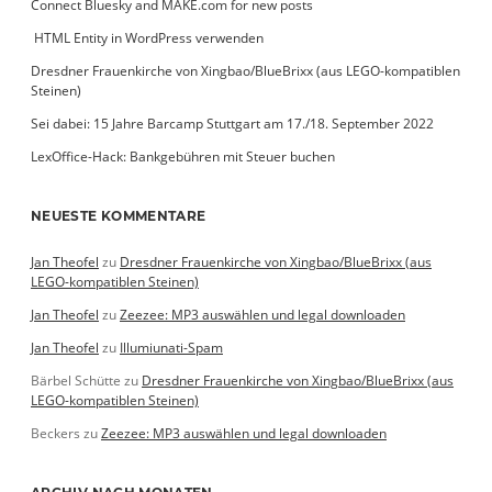
Connect Bluesky and MAKE.com for new posts
­ HTML Entity in WordPress verwenden
Dresdner Frauenkirche von Xingbao/BlueBrixx (aus LEGO-kompatiblen
Steinen)
Sei dabei: 15 Jahre Barcamp Stuttgart am 17./18. September 2022
LexOffice-Hack: Bankgebühren mit Steuer buchen
NEUESTE KOMMENTARE
Jan Theofel
zu
Dresdner Frauenkirche von Xingbao/BlueBrixx (aus
LEGO-kompatiblen Steinen)
Jan Theofel
zu
Zeezee: MP3 auswählen und legal downloaden
Jan Theofel
zu
Illumiunati-Spam
Bärbel Schütte
zu
Dresdner Frauenkirche von Xingbao/BlueBrixx (aus
LEGO-kompatiblen Steinen)
Beckers
zu
Zeezee: MP3 auswählen und legal downloaden