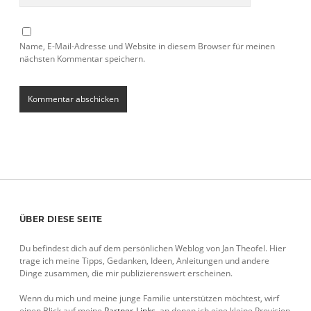
Name, E-Mail-Adresse und Website in diesem Browser für meinen
nächsten Kommentar speichern.
Sidebar
ÜBER DIESE SEITE
Du befindest dich auf dem persönlichen Weblog von Jan Theofel. Hier
trage ich meine Tipps, Gedanken, Ideen, Anleitungen und andere
Dinge zusammen, die mir publizierenswert erscheinen.
Wenn du mich und meine junge Familie unterstützen möchtest, wirf
einen Blick auf meine
Partner-Links
, an denen ich eine kleine Provision