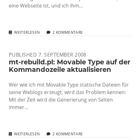
eine Webseite ist, und ich ihm…
WIE
WEITERLESEN
2 KOMMENTARE
MAN
EIN
„WEBLOG“
PUBLISHED 7. SEPTEMBER 2008
ERKLÄREN
KANN
mt-rebuild.pl: Movable Type auf der
Kommandozeile aktualisieren
Wer wie ich mit Movable Type statische Dateien für
seine Weblogs erzeugt, wird das Problem kennen:
Mit der Zeit wird die Generierung von Seiten
immer…
MT-
WEITERLESEN
2 KOMMENTARE
REBUILD.PL: