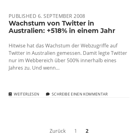
MOVABLE
TYPE
PUBLISHED 6. SEPTEMBER 2008
AUF
DER
Wachstum von Twitter in
KOMMANDOZEILE
Australien: +518% in einem Jahr
AKTUALISIEREN
Hitwise hat das Wachstum der Webzugriffe auf
Twitter in Australien gemessen. Damit legte Twitter
nur im Webbereich über 500% innerhalb eines
Jahres zu. Und wenn…
WACHSTUM
WEITERLESEN
SCHREIBE EINEN KOMMENTAR
VON
TWITTER
IN
AUSTRALIEN:
+518%
IN
Seitennummerierung
Zurück
1
2
EINEM