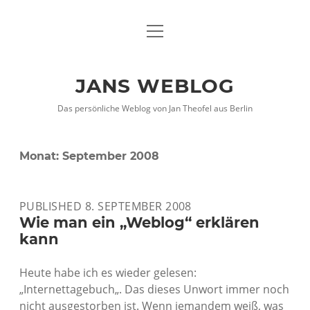
Menü
DATENSCHUTZHINWEISE
öffnen
IMPRESSUM
JANS WEBLOG
twitter
facebook
xing
Das persönliche Weblog von Jan Theofel aus Berlin
Monat:
September 2008
PUBLISHED 8. SEPTEMBER 2008
Wie man ein „Weblog“ erklären
kann
Heute habe ich es wieder gelesen:
„Internettagebuch„. Das dieses Unwort immer noch
nicht ausgestorben ist. Wenn jemandem weiß, was