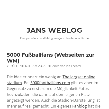
Menü
DATENSCHUTZHINWEISE
öffnen
IMPRESSUM
JANS WEBLOG
twitter
facebook
xing
Das persönliche Weblog von Jan Theofel aus Berlin
5000 Fußballfans (Webseiten zur
WM)
VERÖFFENTLICHT AM 23. APRIL 2006
von
Jan Theofel
Die Idee erinnert ein wenig an
The largset online
stadium
. Bei
5000footballfans.com
gibt es aber im
Gegensatz zu ersterem die Möglichkeit Fotos
hochzuladen, die dann auf dem eigenen Platz
angezeigt werden. Auch die Stadion-Darstellung ist
mehr auf real gemacht. Ein eigenes
Fanblog
hat die