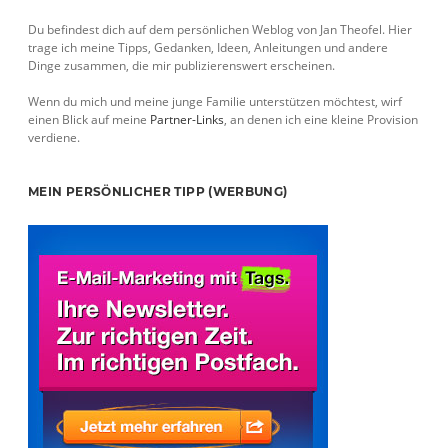
Sidebar
Du befindest dich auf dem persönlichen Weblog von Jan Theofel. Hier
trage ich meine Tipps, Gedanken, Ideen, Anleitungen und andere
Dinge zusammen, die mir publizierenswert erscheinen.
Wenn du mich und meine junge Familie unterstützen möchtest, wirf
einen Blick auf meine
Partner-Links
, an denen ich eine kleine Provision
verdiene.
MEIN PERSÖNLICHER TIPP (WERBUNG)