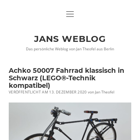
Menü
DATENSCHUTZHINWEISE
öffnen
IMPRESSUM
JANS WEBLOG
twitter
facebook
xing
Das persönliche Weblog von Jan Theofel aus Berlin
Achko 50007 Fahrrad klassisch in
Schwarz (LEGO®-Technik
kompatibel)
VERÖFFENTLICHT AM 13. DEZEMBER 2020
von
Jan Theofel