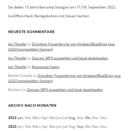
Sei dabei: 15 Jahre Barcamp Stuttgart am 17./18. September 2022
LexOffice-Hack: Bankgebühren mit Steuer buchen
NEUESTE KOMMENTARE
Jan Theofel
zu
Dresdner Frauenkirche von Xingbao/BlueBrixx (aus
LEGO-kompatiblen Steinen)
Jan Theofel
zu
Zeezee: MP3 auswählen und legal downloaden
Jan Theofel
zu
Illumiunati-Spam
Bärbel Schütte
zu
Dresdner Frauenkirche von Xingbao/BlueBrixx (aus
LEGO-kompatiblen Steinen)
Beckers
zu
Zeezee: MP3 auswählen und legal downloaden
ARCHIV NACH MONATEN
2023
:
Jan.
Feb.
März
Apr.
Mai
Juni
Juli
Aug.
Sep.
Okt.
Nov.
Dez.
2022
:
Jan.
Feb.
März
Apr.
Mai
Juni
Juli
Aug.
Sep.
Okt.
Nov.
Dez.