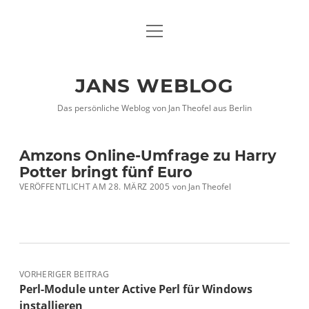
Menü
DATENSCHUTZHINWEISE
öffnen
IMPRESSUM
JANS WEBLOG
twitter
facebook
xing
Das persönliche Weblog von Jan Theofel aus Berlin
Amzons Online-Umfrage zu Harry
Potter bringt fünf Euro
VERÖFFENTLICHT AM 28. MÄRZ 2005
von
Jan Theofel
VORHERIGER BEITRAG
Perl-Module unter Active Perl für Windows
installieren