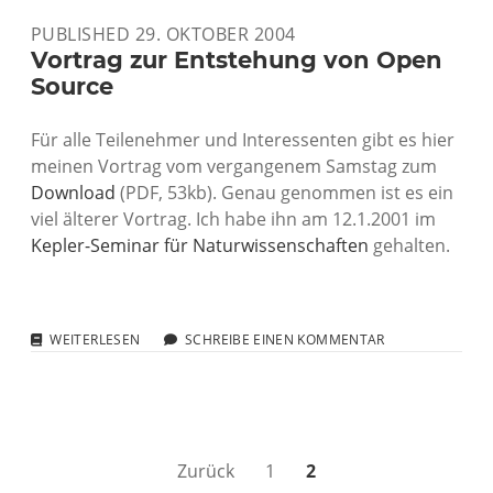
PERL
PUBLISHED 29. OKTOBER 2004
Vortrag zur Entstehung von Open
Source
Für alle Teilenehmer und Interessenten gibt es hier
meinen Vortrag vom vergangenem Samstag zum
Download
(PDF, 53kb). Genau genommen ist es ein
viel älterer Vortrag. Ich habe ihn am 12.1.2001 im
Kepler-Seminar für Naturwissenschaften
gehalten.
VORTRAG
WEITERLESEN
SCHREIBE EINEN KOMMENTAR
ZUR
ENTSTEHUNG
VON
OPEN
SOURCE
Seitennummerierung
Zurück
1
2