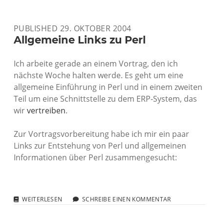
VORTRAG
ÜBER
SPAMMER-
PUBLISHED 29. OKTOBER 2004
TECHNIKEN
UND
Allgemeine Links zu Perl
DEREN
ENTSCHLÜSSELUNG
Ich arbeite gerade an einem Vortrag, den ich
nächste Woche halten werde. Es geht um eine
allgemeine Einführung in Perl und in einem zweiten
Teil um eine Schnittstelle zu dem ERP-System, das
wir
vertreiben
.
Zur Vortragsvorbereitung habe ich mir ein paar
Links zur Entstehung von Perl und allgemeinen
Informationen über Perl zusammengesucht:
ALLGEMEINE
WEITERLESEN
SCHREIBE EINEN KOMMENTAR
LINKS
ZU