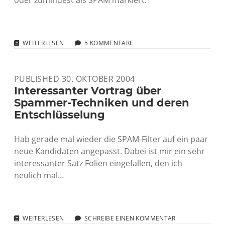
oder zumindest als SPAM markiert.
WARUM
WEITERLESEN
5 KOMMENTARE
EINE
FESTE
IP
PUBLISHED 30. OKTOBER 2004
NICHT
IMMER
Interessanter Vortrag über
EINE
Spammer-Techniken und deren
FESTE
Entschlüsselung
IP
IST
Hab gerade mal wieder die SPAM-Filter auf ein paar
neue Kandidaten angepasst. Dabei ist mir ein sehr
interessanter Satz Folien eingefallen, den ich
neulich mal…
INTERESSANTER
WEITERLESEN
SCHREIBE EINEN KOMMENTAR