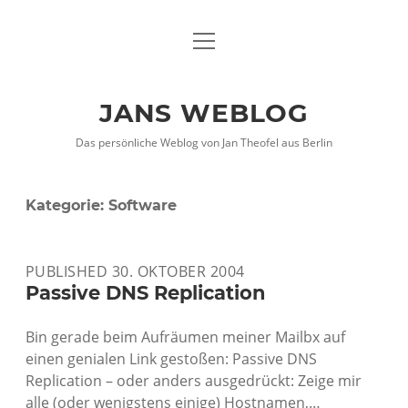
Menü
DATENSCHUTZHINWEISE
öffnen
IMPRESSUM
JANS WEBLOG
twitter
facebook
xing
Das persönliche Weblog von Jan Theofel aus Berlin
Kategorie:
Software
PUBLISHED 30. OKTOBER 2004
Passive DNS Replication
Bin gerade beim Aufräumen meiner Mailbx auf
einen genialen Link gestoßen: Passive DNS
Replication – oder anders ausgedrückt: Zeige mir
alle (oder wenigstens einige) Hostnamen,…