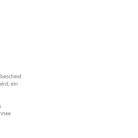
 bescheid
ird, ein
s
chnee