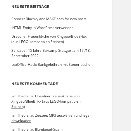
NEUESTE BEITRÄGE
Connect Bluesky and MAKE.com for new posts
­ HTML Entity in WordPress verwenden
Dresdner Frauenkirche von Xingbao/BlueBrixx
(aus LEGO-kompatiblen Steinen)
Sei dabei: 15 Jahre Barcamp Stuttgart am 17./18.
September 2022
LexOffice-Hack: Bankgebühren mit Steuer buchen
NEUESTE KOMMENTARE
Jan Theofel
zu
Dresdner Frauenkirche von
Xingbao/BlueBrixx (aus LEGO-kompatiblen
Steinen)
Jan Theofel
zu
Zeezee: MP3 auswählen und legal
downloaden
Jan Theofel
zu
Illumiunati-Spam