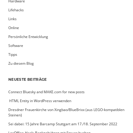
Hardware
Lifehacks
Links
Online
Persönliche Entwicklung
Software
Tipps
Zu diesem Blog
NEUESTE BEITRÄGE
Connect Bluesky and MAKE.com for new posts
­ HTML Entity in WordPress verwenden
Dresdner Frauenkirche von Xingbao/BlueBrixx (aus LEGO-kompatiblen
Steinen)
Sei dabei: 15 Jahre Barcamp Stuttgart am 17./18. September 2022
LexOffice-Hack: Bankgebühren mit Steuer buchen