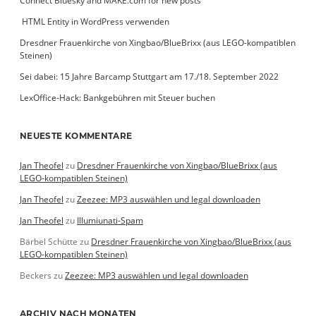
Connect Bluesky and MAKE.com for new posts
­ HTML Entity in WordPress verwenden
Dresdner Frauenkirche von Xingbao/BlueBrixx (aus LEGO-kompatiblen
Steinen)
Sei dabei: 15 Jahre Barcamp Stuttgart am 17./18. September 2022
LexOffice-Hack: Bankgebühren mit Steuer buchen
NEUESTE KOMMENTARE
Jan Theofel
zu
Dresdner Frauenkirche von Xingbao/BlueBrixx (aus
LEGO-kompatiblen Steinen)
Jan Theofel
zu
Zeezee: MP3 auswählen und legal downloaden
Jan Theofel
zu
Illumiunati-Spam
Bärbel Schütte
zu
Dresdner Frauenkirche von Xingbao/BlueBrixx (aus
LEGO-kompatiblen Steinen)
Beckers
zu
Zeezee: MP3 auswählen und legal downloaden
ARCHIV NACH MONATEN