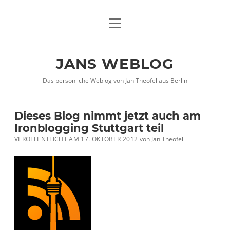
Menü
DATENSCHUTZHINWEISE
öffnen
IMPRESSUM
JANS WEBLOG
twitter
facebook
xing
Das persönliche Weblog von Jan Theofel aus Berlin
Dieses Blog nimmt jetzt auch am
Ironblogging Stuttgart teil
VERÖFFENTLICHT AM 17. OKTOBER 2012
von
Jan Theofel