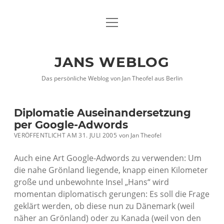
Menü
DATENSCHUTZHINWEISE
öffnen
IMPRESSUM
JANS WEBLOG
twitter
facebook
xing
Das persönliche Weblog von Jan Theofel aus Berlin
Diplomatie Auseinandersetzung
per Google-Adwords
VERÖFFENTLICHT AM 31. JULI 2005
von
Jan Theofel
Auch eine Art Google-Adwords zu verwenden: Um
die nahe Grönland liegende, knapp einen Kilometer
große und unbewohnte Insel „Hans“ wird
momentan diplomatisch gerungen: Es soll die Frage
geklärt werden, ob diese nun zu Dänemark (weil
näher an Grönland) oder zu Kanada (weil von den