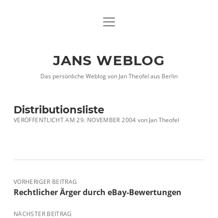
Menü
DATENSCHUTZHINWEISE
öffnen
IMPRESSUM
JANS WEBLOG
twitter
facebook
xing
Das persönliche Weblog von Jan Theofel aus Berlin
Distributionsliste
VERÖFFENTLICHT AM 29. NOVEMBER 2004
von
Jan Theofel
VORHERIGER BEITRAG
Rechtlicher Ärger durch eBay-Bewertungen
NÄCHSTER BEITRAG