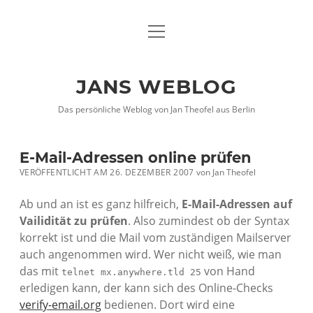
Menü
DATENSCHUTZHINWEISE
öffnen
IMPRESSUM
JANS WEBLOG
twitter
facebook
xing
Das persönliche Weblog von Jan Theofel aus Berlin
E-Mail-Adressen online prüfen
VERÖFFENTLICHT AM 26. DEZEMBER 2007
von
Jan Theofel
Ab und an ist es ganz hilfreich,
E-Mail-Adressen auf
Vailidität zu prüfen
. Also zumindest ob der Syntax
korrekt ist und die Mail vom zuständigen Mailserver
auch angenommen wird. Wer nicht weiß, wie man
das mit
von Hand
telnet mx.anywhere.tld 25
erledigen kann, der kann sich des Online-Checks
verify-email.org
bedienen. Dort wird eine