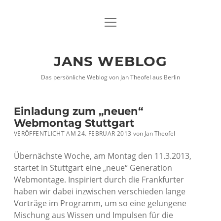
Menü
DATENSCHUTZHINWEISE
öffnen
IMPRESSUM
JANS WEBLOG
twitter
facebook
xing
Das persönliche Weblog von Jan Theofel aus Berlin
Einladung zum „neuen“
Webmontag Stuttgart
VERÖFFENTLICHT AM 24. FEBRUAR 2013
von
Jan Theofel
Übernächste Woche, am Montag den 11.3.2013,
startet in Stuttgart eine „neue“ Generation
Webmontage. Inspiriert durch die Frankfurter
haben wir dabei inzwischen verschieden lange
Vorträge im Programm, um so eine gelungene
Mischung aus Wissen und Impulsen für die