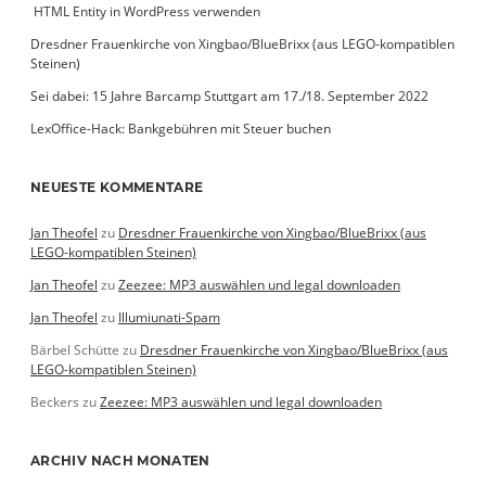
­ HTML Entity in WordPress verwenden
Dresdner Frauenkirche von Xingbao/BlueBrixx (aus LEGO-kompatiblen
Steinen)
Sei dabei: 15 Jahre Barcamp Stuttgart am 17./18. September 2022
LexOffice-Hack: Bankgebühren mit Steuer buchen
NEUESTE KOMMENTARE
Jan Theofel
zu
Dresdner Frauenkirche von Xingbao/BlueBrixx (aus
LEGO-kompatiblen Steinen)
Jan Theofel
zu
Zeezee: MP3 auswählen und legal downloaden
Jan Theofel
zu
Illumiunati-Spam
Bärbel Schütte
zu
Dresdner Frauenkirche von Xingbao/BlueBrixx (aus
LEGO-kompatiblen Steinen)
Beckers
zu
Zeezee: MP3 auswählen und legal downloaden
ARCHIV NACH MONATEN