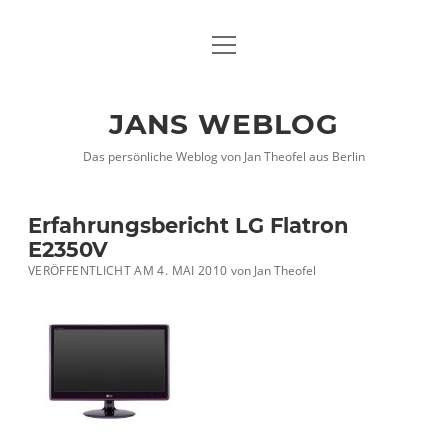
Menü
DATENSCHUTZHINWEISE
öffnen
IMPRESSUM
JANS WEBLOG
twitter
facebook
xing
Das persönliche Weblog von Jan Theofel aus Berlin
Erfahrungsbericht LG Flatron
E2350V
VERÖFFENTLICHT AM 4. MAI 2010
von
Jan Theofel