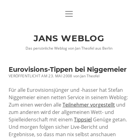
Menü
DATENSCHUTZHINWEISE
öffnen
IMPRESSUM
JANS WEBLOG
twitter
facebook
xing
Das persönliche Weblog von Jan Theofel aus Berlin
Eurovisions-Tippen bei Niggemeier
VERÖFFENTLICHT AM 23. MAI 2008
von
Jan Theofel
Für alle Eurovisionsjünger und -hasser hat Stefan
Niggemeier einen netten Service in seinem Weblog:
Zum einen werden alle
Teilnehmer vorgestellt
und
zum anderen wird der allgemeinen Wett- und
Spielleidenschaft mit einem
Tippsiel
Genüge getan.
Und morgen folgen sicher Live-Bericht und
Ergebnisse, so dass man nix selbst anschauen