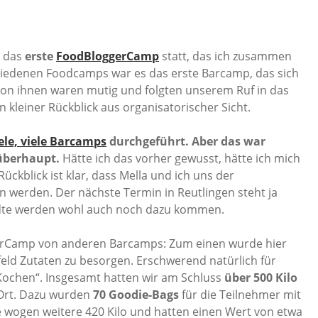
n das
erste
FoodBloggerCamp
statt, das ich zusammen
hiedenen Foodcamps war es das erste Barcamp, das sich
 von ihnen waren mutig und folgten unserem Ruf in das
n kleiner Rückblick aus organisatorischer Sicht.
ele, viele Barcamps
durchgeführt. Aber das war
überhaupt.
Hätte ich das vorher gewusst, hätte ich mich
ückblick ist klar, dass Mella und ich uns der
 werden. Der nächste Termin in Reutlingen steht ja
tädte werden wohl auch noch dazu kommen.
erCamp von anderen Barcamps: Zum einen wurde hier
feld Zutaten zu besorgen. Erschwerend natürlich für
Kochen“. Insgesamt hatten wir am Schluss
über 500 Kilo
 Ort. Dazu wurden
70 Goodie-Bags
für die Teilnehmer mit
 wogen weitere 420 Kilo und hatten einen Wert von etwa