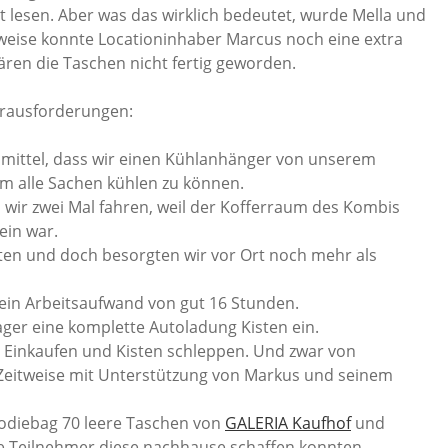
cht lesen. Aber was das wirklich bedeutet, wurde Mella und
herweise konnte Locationinhaber Marcus noch eine extra
ären die Taschen nicht fertig geworden.
rausforderungen:
mittel, dass wir einen Kühlanhänger von unserem
m alle Sachen kühlen zu können.
wir zwei Mal fahren, weil der Kofferraum des Kombis
ein war.
iten und doch besorgten wir vor Ort noch mehr als
 ein Arbeitsaufwand von gut 16 Stunden.
ager eine komplette Autoladung Kisten ein.
s Einkaufen und Kisten schleppen. Und zwar von
Zeitweise mit Unterstützung von Markus und seinem
Goodiebag 70 leere Taschen von
GALERIA Kaufhof
und
ie Teilnehmer diese nachhause schaffen konnten.