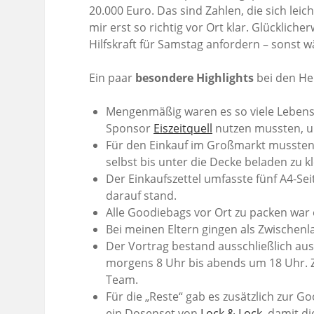
20.000 Euro. Das sind Zahlen, die sich lei
mir erst so richtig vor Ort klar. Glücklic
Hilfskraft für Samstag anfordern – sonst w
Ein paar
besondere Highlights
bei den He
Mengenmäßig waren es so viele Lebens
Sponsor
Eiszeitquell
nutzen mussten, u
Für den Einkauf im Großmarkt mussten 
selbst bis unter die Decke beladen zu kl
Der Einkaufszettel umfasste fünf A4-Se
darauf stand.
Alle Goodiebags vor Ort zu packen war
Bei meinen Eltern gingen als Zwischenl
Der Vortrag bestand ausschließlich au
morgens 8 Uhr bis abends um 18 Uhr. 
Team.
Für die „Reste“ gab es zusätzlich zur 
ein Dosenset von
Lock & Lock
, damit d