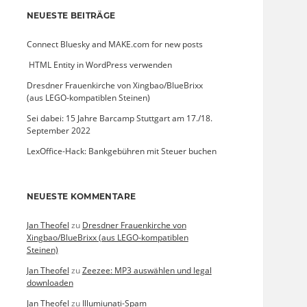
NEUESTE BEITRÄGE
Connect Bluesky and MAKE.com for new posts
­ HTML Entity in WordPress verwenden
Dresdner Frauenkirche von Xingbao/BlueBrixx
(aus LEGO-kompatiblen Steinen)
Sei dabei: 15 Jahre Barcamp Stuttgart am 17./18.
September 2022
LexOffice-Hack: Bankgebühren mit Steuer buchen
NEUESTE KOMMENTARE
Jan Theofel
zu
Dresdner Frauenkirche von
Xingbao/BlueBrixx (aus LEGO-kompatiblen
Steinen)
Jan Theofel
zu
Zeezee: MP3 auswählen und legal
downloaden
Jan Theofel
zu
Illumiunati-Spam