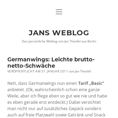
Menü
DATENSCHUTZHINWEISE
öffnen
IMPRESSUM
JANS WEBLOG
twitter
facebook
xing
Das persönliche Weblog von Jan Theofel aus Berlin
Germanwings: Leichte brutto-
netto-Schwäche
VERÖFFENTLICHT AM 31. JANUAR 2011
von
Jan Theofel
Nett, dass Germanwings nun einen
Tarif „Basic“
anbietet. (Ok, wahrscheinlich schon eine ganze
Weile, aber ich fliege eben so gut wie nie und habe
es eben gerade erst entdeckt.) Dabei verzichtet
man nicht nur auf zusätzliches Gepäck sondern
auch auf freie Platzwahl sowie Getränk und Snack