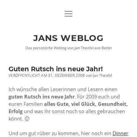
Menü
DATENSCHUTZHINWEISE
öffnen
IMPRESSUM
JANS WEBLOG
twitter
facebook
xing
Das persönliche Weblog von Jan Theofel aus Berlin
Guten Rutsch ins neue Jahr!
VERÖFFENTLICHT AM 31. DEZEMBER 2008
von
Jan Theofel
Ich wünsche allen Leserinnen und Lesern einen
guten Rutsch ins neue Jahr
. Für 2009 euch und
euren Familien
alles Gute, viel Glück, Gesundheit,
Erfolg
und was ihr sonst noch so alles gebrauchen
könnt. 🙂
Und um gut rüber zu kommen, hier noch ein
Dinner