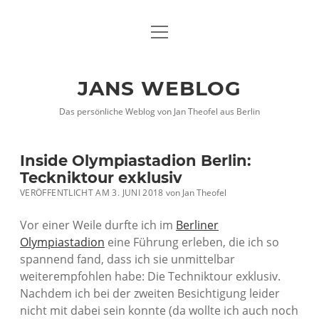
Menü
DATENSCHUTZHINWEISE
öffnen
IMPRESSUM
JANS WEBLOG
twitter
facebook
xing
Das persönliche Weblog von Jan Theofel aus Berlin
Inside Olympiastadion Berlin:
Teckniktour exklusiv
VERÖFFENTLICHT AM 3. JUNI 2018
von
Jan Theofel
Vor einer Weile durfte ich im
Berliner
Olympiastadion
eine Führung erleben, die ich so
spannend fand, dass ich sie unmittelbar
weiterempfohlen habe: Die Techniktour exklusiv.
Nachdem ich bei der zweiten Besichtigung leider
nicht mit dabei sein konnte (da wollte ich auch noch