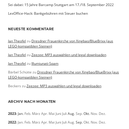
Sei dabei: 15 Jahre Barcamp Stuttgart am 17./18. September 2022
LexOffice-Hack: Bankgebühren mit Steuer buchen
NEUESTE KOMMENTARE
Jan Theofel
zu
Dresdner Frauenkirche von Xingbao/BlueBrixx (aus
LEGO-kompatiblen Steinen)
Jan Theofel
zu
Zeezee: MP3 auswählen und legal downloaden
Jan Theofel
zu
Illumiunati-Spam
Bärbel Schütte
zu
Dresdner Frauenkirche von Xingbao/BlueBrixx (aus
LEGO-kompatiblen Steinen)
Beckers
zu
Zeezee: MP3 auswählen und legal downloaden
ARCHIV NACH MONATEN
2023
:
Jan.
Feb.
März
Apr.
Mai
Juni
Juli
Aug.
Sep.
Okt.
Nov.
Dez.
2022
:
Jan.
Feb.
März
Apr.
Mai
Juni
Juli
Aug.
Sep.
Okt.
Nov.
Dez.