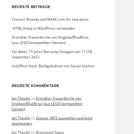
NEUESTE BEITRÄGE
Connect Bluesky and MAKE.com for new posts
­ HTML Entity in WordPress verwenden
Dresdner Frauenkirche von Xingbao/BlueBrixx
(aus LEGO-kompatiblen Steinen)
Sei dabei: 15 Jahre Barcamp Stuttgart am 17./18.
September 2022
LexOffice-Hack: Bankgebühren mit Steuer buchen
NEUESTE KOMMENTARE
Jan Theofel
zu
Dresdner Frauenkirche von
Xingbao/BlueBrixx (aus LEGO-kompatiblen
Steinen)
Jan Theofel
zu
Zeezee: MP3 auswählen und legal
downloaden
Jan Theofel
zu
Illumiunati-Spam