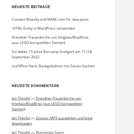
NEUESTE BEITRÄGE
Connect Bluesky and MAKE.com for new posts
­ HTML Entity in WordPress verwenden
Dresdner Frauenkirche von Xingbao/BlueBrixx
(aus LEGO-kompatiblen Steinen)
Sei dabei: 15 Jahre Barcamp Stuttgart am 17./18.
September 2022
LexOffice-Hack: Bankgebühren mit Steuer buchen
NEUESTE KOMMENTARE
Jan Theofel
zu
Dresdner Frauenkirche von
Xingbao/BlueBrixx (aus LEGO-kompatiblen
Steinen)
Jan Theofel
zu
Zeezee: MP3 auswählen und legal
downloaden
Jan Theofel
zu
Illumiunati-Spam