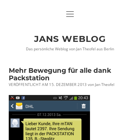
Menü
DATENSCHUTZHINWEISE
öffnen
IMPRESSUM
JANS WEBLOG
twitter
facebook
xing
Das persönliche Weblog von Jan Theofel aus Berlin
Mehr Bewegung für alle dank
Packstation
VERÖFFENTLICHT AM 15. DEZEMBER 2013
von
Jan Theofel