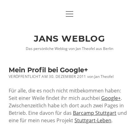
Menü
DATENSCHUTZHINWEISE
öffnen
IMPRESSUM
JANS WEBLOG
twitter
facebook
xing
Das persönliche Weblog von Jan Theofel aus Berlin
Mein Profil bei Google+
VERÖFFENTLICHT AM 30. DEZEMBER 2011
von
Jan Theofel
Für alle, die es noch nicht mitbekommen haben:
Seit einer Weile findet ihr mich auchbei
Google+
.
Zwischenzeitlich habe ich dort auch zwei Pages in
Betrieb. Eine davon für das
Barcamp Stuttgart
und
eine für mein neues Projekt
Stuttgart-Leben
.