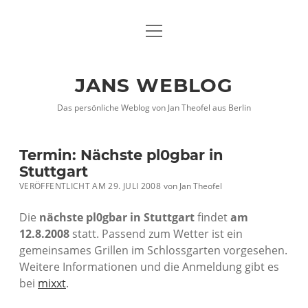
Menü
DATENSCHUTZHINWEISE
öffnen
IMPRESSUM
JANS WEBLOG
twitter
facebook
xing
Das persönliche Weblog von Jan Theofel aus Berlin
Termin: Nächste pl0gbar in
Stuttgart
VERÖFFENTLICHT AM 29. JULI 2008
von
Jan Theofel
Die
nächste pl0gbar in Stuttgart
findet
am
12.8.2008
statt. Passend zum Wetter ist ein
gemeinsames Grillen im Schlossgarten vorgesehen.
Weitere Informationen und die Anmeldung gibt es
bei
mixxt
.