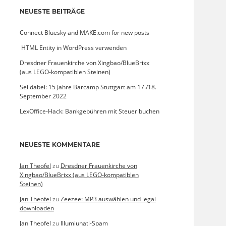
NEUESTE BEITRÄGE
Connect Bluesky and MAKE.com for new posts
­ HTML Entity in WordPress verwenden
Dresdner Frauenkirche von Xingbao/BlueBrixx
(aus LEGO-kompatiblen Steinen)
Sei dabei: 15 Jahre Barcamp Stuttgart am 17./18.
September 2022
LexOffice-Hack: Bankgebühren mit Steuer buchen
NEUESTE KOMMENTARE
Jan Theofel
zu
Dresdner Frauenkirche von
Xingbao/BlueBrixx (aus LEGO-kompatiblen
Steinen)
Jan Theofel
zu
Zeezee: MP3 auswählen und legal
downloaden
Jan Theofel
zu
Illumiunati-Spam