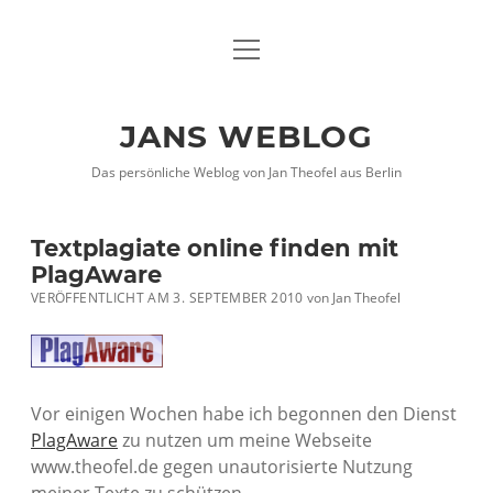
Menü
DATENSCHUTZHINWEISE
öffnen
IMPRESSUM
JANS WEBLOG
twitter
facebook
xing
Das persönliche Weblog von Jan Theofel aus Berlin
Textplagiate online finden mit
PlagAware
VERÖFFENTLICHT AM 3. SEPTEMBER 2010
von
Jan Theofel
Vor einigen Wochen habe ich begonnen den Dienst
PlagAware
zu nutzen um meine Webseite
www.theofel.de gegen unautorisierte Nutzung