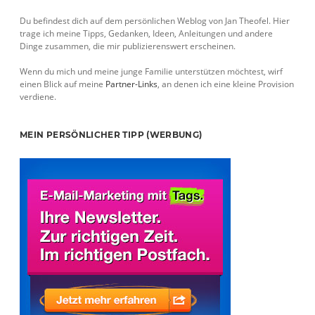
Sidebar
Du befindest dich auf dem persönlichen Weblog von Jan Theofel. Hier
trage ich meine Tipps, Gedanken, Ideen, Anleitungen und andere
Dinge zusammen, die mir publizierenswert erscheinen.
Wenn du mich und meine junge Familie unterstützen möchtest, wirf
einen Blick auf meine
Partner-Links
, an denen ich eine kleine Provision
verdiene.
MEIN PERSÖNLICHER TIPP (WERBUNG)