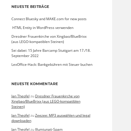
NEUESTE BEITRÄGE
Connect Bluesky and MAKE.com for new posts
­ HTML Entity in WordPress verwenden
Dresdner Frauenkirche von Xingbao/BlueBrixx
(aus LEGO-kompatiblen Steinen)
Sei dabei: 15 Jahre Barcamp Stuttgart am 17./18.
September 2022
LexOffice-Hack: Bankgebühren mit Steuer buchen
NEUESTE KOMMENTARE
Jan Theofel
zu
Dresdner Frauenkirche von
Xingbao/BlueBrixx (aus LEGO-kompatiblen
Steinen)
Jan Theofel
zu
Zeezee: MP3 auswählen und legal
downloaden
Jan Theofel
zu
Illumiunati-Spam