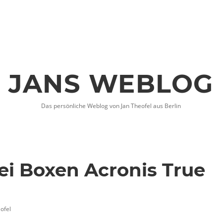
JANS WEBLOG
Das persönliche Weblog von Jan Theofel aus Berlin
ei Boxen Acronis True
ofel