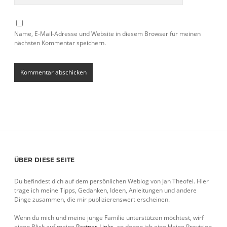
Name, E-Mail-Adresse und Website in diesem Browser für meinen
nächsten Kommentar speichern.
Sidebar
ÜBER DIESE SEITE
Du befindest dich auf dem persönlichen Weblog von Jan Theofel. Hier
trage ich meine Tipps, Gedanken, Ideen, Anleitungen und andere
Dinge zusammen, die mir publizierenswert erscheinen.
Wenn du mich und meine junge Familie unterstützen möchtest, wirf
einen Blick auf meine
Partner-Links
, an denen ich eine kleine Provision