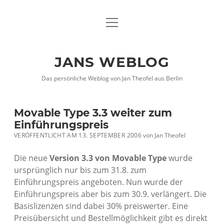
Menü
DATENSCHUTZHINWEISE
öffnen
IMPRESSUM
JANS WEBLOG
twitter
facebook
xing
Das persönliche Weblog von Jan Theofel aus Berlin
Movable Type 3.3 weiter zum
Einführungspreis
VERÖFFENTLICHT AM 13. SEPTEMBER 2006
von
Jan Theofel
Die neue
Version 3.3 von Movable Type
wurde
ursprünglich nur bis zum 31.8. zum
Einführungspreis angeboten. Nun wurde der
Einführungspreis aber bis zum 30.9. verlängert. Die
Basislizenzen sind dabei 30% preiswerter. Eine
Preisübersicht und Bestellmöglichkeit gibt es direkt