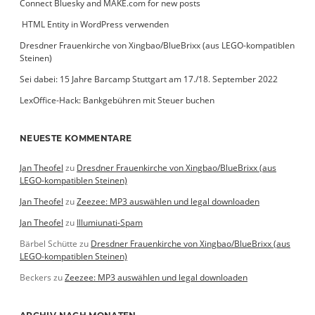
Connect Bluesky and MAKE.com for new posts
­ HTML Entity in WordPress verwenden
Dresdner Frauenkirche von Xingbao/BlueBrixx (aus LEGO-kompatiblen
Steinen)
Sei dabei: 15 Jahre Barcamp Stuttgart am 17./18. September 2022
LexOffice-Hack: Bankgebühren mit Steuer buchen
NEUESTE KOMMENTARE
Jan Theofel
zu
Dresdner Frauenkirche von Xingbao/BlueBrixx (aus
LEGO-kompatiblen Steinen)
Jan Theofel
zu
Zeezee: MP3 auswählen und legal downloaden
Jan Theofel
zu
Illumiunati-Spam
Bärbel Schütte
zu
Dresdner Frauenkirche von Xingbao/BlueBrixx (aus
LEGO-kompatiblen Steinen)
Beckers
zu
Zeezee: MP3 auswählen und legal downloaden