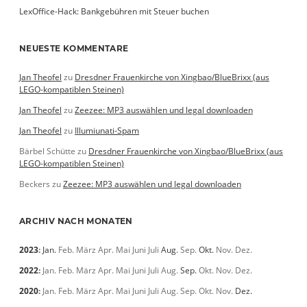
LexOffice-Hack: Bankgebühren mit Steuer buchen
NEUESTE KOMMENTARE
Jan Theofel
zu
Dresdner Frauenkirche von Xingbao/BlueBrixx (aus
LEGO-kompatiblen Steinen)
Jan Theofel
zu
Zeezee: MP3 auswählen und legal downloaden
Jan Theofel
zu
Illumiunati-Spam
Bärbel Schütte
zu
Dresdner Frauenkirche von Xingbao/BlueBrixx (aus
LEGO-kompatiblen Steinen)
Beckers
zu
Zeezee: MP3 auswählen und legal downloaden
ARCHIV NACH MONATEN
2023
:
Jan.
Feb.
März
Apr.
Mai
Juni
Juli
Aug.
Sep.
Okt.
Nov.
Dez.
2022
:
Jan.
Feb.
März
Apr.
Mai
Juni
Juli
Aug.
Sep.
Okt.
Nov.
Dez.
2020
:
Jan.
Feb.
März
Apr.
Mai
Juni
Juli
Aug.
Sep.
Okt.
Nov.
Dez.