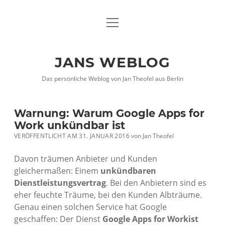
Menü
DATENSCHUTZHINWEISE
öffnen
IMPRESSUM
JANS WEBLOG
twitter
facebook
xing
Das persönliche Weblog von Jan Theofel aus Berlin
Warnung: Warum Google Apps for
Work unkündbar ist
VERÖFFENTLICHT AM 31. JANUAR 2016
von
Jan Theofel
Davon träumen Anbieter und Kunden
gleichermaßen: Einem
unkündbaren
Dienstleistungsvertrag
. Bei den Anbietern sind es
eher feuchte Träume, bei den Kunden Albträume.
Genau einen solchen Service hat Google
geschaffen: Der Dienst
Google Apps for Workist