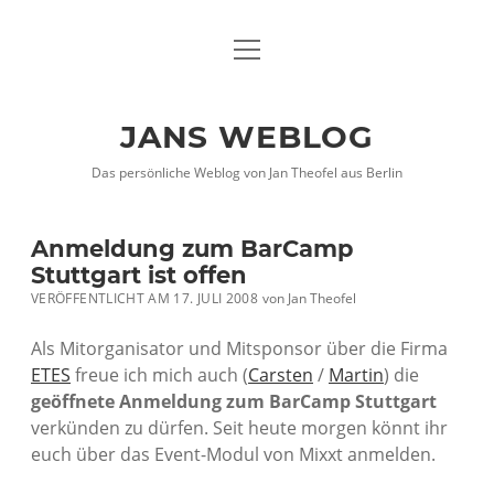
Menü
DATENSCHUTZHINWEISE
öffnen
IMPRESSUM
JANS WEBLOG
twitter
facebook
xing
Das persönliche Weblog von Jan Theofel aus Berlin
Anmeldung zum BarCamp
Stuttgart ist offen
VERÖFFENTLICHT AM 17. JULI 2008
von
Jan Theofel
Als Mitorganisator und Mitsponsor über die Firma
ETES
freue ich mich auch (
Carsten
/
Martin
) die
geöffnete Anmeldung zum BarCamp Stuttgart
verkünden zu dürfen. Seit heute morgen könnt ihr
euch über das Event-Modul von Mixxt anmelden.