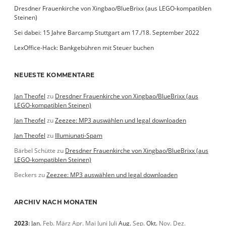
Dresdner Frauenkirche von Xingbao/BlueBrixx (aus LEGO-kompatiblen
Steinen)
Sei dabei: 15 Jahre Barcamp Stuttgart am 17./18. September 2022
LexOffice-Hack: Bankgebühren mit Steuer buchen
NEUESTE KOMMENTARE
Jan Theofel
zu
Dresdner Frauenkirche von Xingbao/BlueBrixx (aus
LEGO-kompatiblen Steinen)
Jan Theofel
zu
Zeezee: MP3 auswählen und legal downloaden
Jan Theofel
zu
Illumiunati-Spam
Bärbel Schütte
zu
Dresdner Frauenkirche von Xingbao/BlueBrixx (aus
LEGO-kompatiblen Steinen)
Beckers
zu
Zeezee: MP3 auswählen und legal downloaden
ARCHIV NACH MONATEN
2023
:
Jan.
Feb.
März
Apr.
Mai
Juni
Juli
Aug.
Sep.
Okt.
Nov.
Dez.